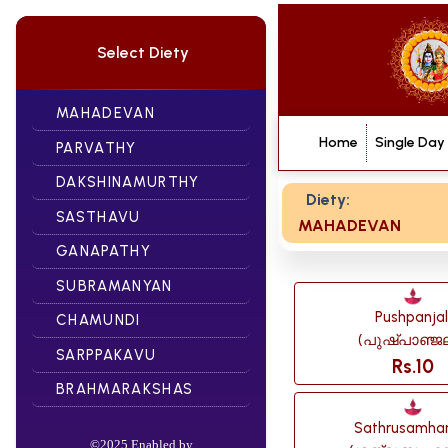
Select Diety
MAHADEVAN
Home
Single Day
PARVATHY
DAKSHINAMURTHY
Diety:
SASTHAVU
MAHADEVAN
GANAPATHY
SUBRAMANYAN
Pushpanjal
CHAMUNDI
(പുഷ്പാഞ്ജല
SARPPAKAVU
Rs.10
BRAHMARAKSHAS
Sathrusamha
©2025 Enabled by