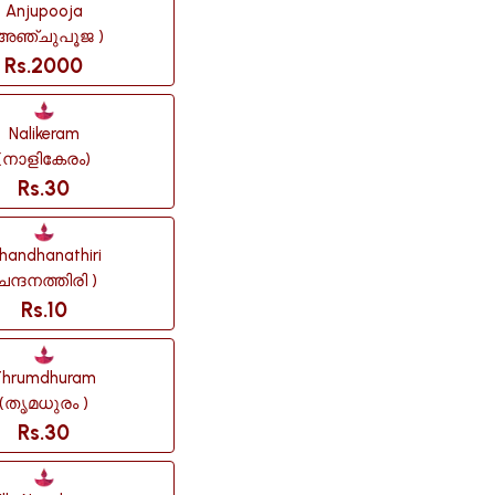
Anjupooja
 അഞ്ചുപൂജ )
Rs.2000
Nalikeram
(നാളികേരം)
Rs.30
handhanathiri
ചന്ദനത്തിരി )
Rs.10
Thrumdhuram
(തൃമധുരം )
Rs.30