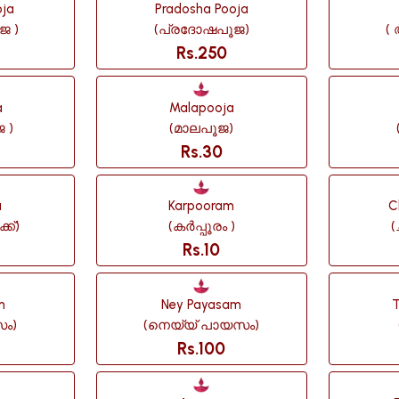
oja
Pradosha Pooja
ജ )
(പ്രദോഷപൂജ)
(
Rs.250
a
Malapooja
 )
(മാലപൂജ)
Rs.30
u
Karpooram
C
്ക്)
(കർപ്പൂരം )
(
Rs.10
m
Ney Payasam
ം)
(നെയ്യ് പായസം)
Rs.100