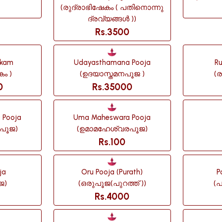
(രുദ്രാഭിഷേകം ( പതിനൊന്നു
ദ്രവ്യങ്ങൾ ))
Rs.3500
ekam
Udayasthamana Pooja
R
ം )
(ഉദയാസ്തമനപൂജ )
(ര
0
Rs.35000
 Pooja
Uma Maheswara Pooja
പൂജ)
(ഉമാമഹേശ്വരപൂജ)
Rs.100
ja
Oru Pooja (purath)
P
ജ)
(ഒരുപൂജ(പുറത്ത് ))
(
Rs.4000