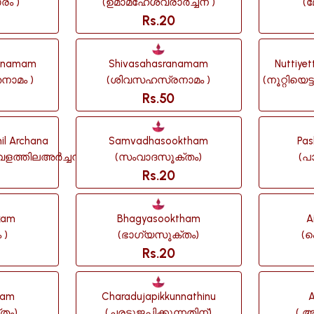
രം )
(ഉമാമഹേശ്വരാർച്ചന )
(
Rs.20
hanamam
Shivasahasranamam
Nuttiyet
നാമം )
(ശിവസഹസ്രനാമം )
(നൂറ്റിയെ
Rs.50
hil Archana
Samvadhasooktham
Pas
വളത്തിലഅർച്ചന)
(സംവാദസൂക്തം)
(പ
Rs.20
kam
Bhagyasooktham
A
 )
(ഭാഗ്യസൂക്തം)
(
Rs.20
tam
Charadujapikkunnathinu
A
തം)
(ചരടുജപിക്കുന്നതിന്)
( 