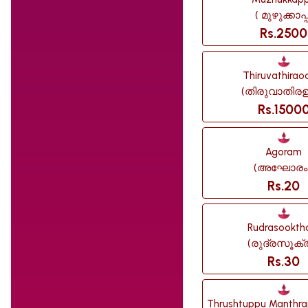
( മുഴുക്കാപ്പ
Rs.2500
Thiruvathirao
(തിരുവാതിരഊട
Rs.1500
Agoram
(അഘോരം 
Rs.20
Rudrasookt
(രുദ്രസൂക്
Rs.30
Thrushtuppu Manthra