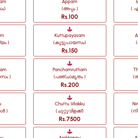
sam
Appam
ം)
(അപ്പം )
( എ
Rs.100
am
Kuttupayasam
A
യം )
(കൂട്ടുപായസം)
Rs.150
sam
Panchamrutham
Th
സം )
(പഞ്ചാമൃതം )
(ത
Rs.200
u
Chuttu Vilakku
Ni
ങൾ )
(ചുറ്റുവിളക്ക്)
(നി
Rs.7500
pu
Arakkappu
A