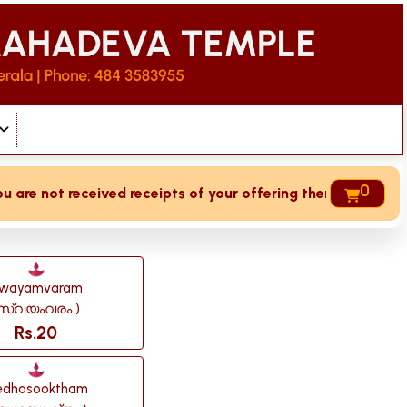
0
 received receipts of your offering then login to site then 
wayamvaram
സ്വയംവരം )
Rs.20
edhasooktham