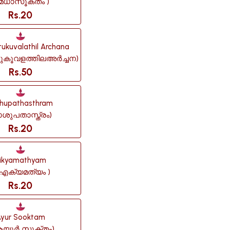
മേധാസൂക്തം )
Rs.20
tukuvalathil Archana
ട്ടുകൂവളത്തിലഅർച്ചന)
Rs.50
hupathasthram
ാശുപതാസ്ത്രം)
Rs.20
ikyamathyam
ഐക്യമത്യം )
Rs.20
yur Sooktam
ആയൂർ സൂക്തം)