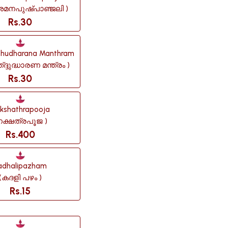
മനപുഷ്പാഞ്ജലി )
Rs.30
hudharana Manthram
്ദുദ്ധാരണ മന്ത്രം )
Rs.30
kshathrapooja
നക്ഷത്രപൂജ )
Rs.400
adhalipazham
(കദളി പഴം )
Rs.15