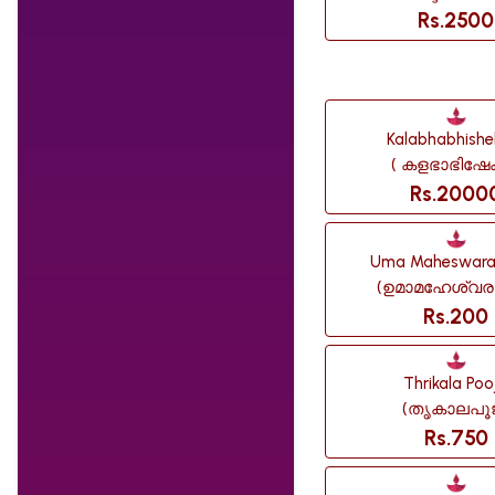
Rs.2500
Kalabhabhish
( കളഭാഭിഷേക
Rs.2000
Uma Maheswara
(ഉമാമഹേശ്വര
Rs.200
Thrikala Poo
(തൃകാലപൂ
Rs.750