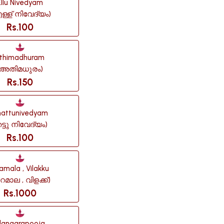
Ellu Nivedyam
ള്ള് നിവേദ്യം)
Rs.100
thimadhuram
(അതിമധുരം)
Rs.150
attunivedyam
ട്ടു നിവേദ്യം)
Rs.100
ramala , Vilakku
റമാല , വിളക്ക്)
Rs.1000
langarapooja