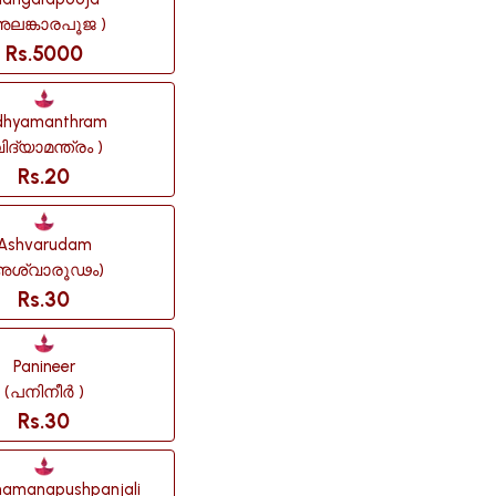
അലങ്കാരപൂജ )
Rs.5000
dhyamanthram
ിദ്യാമന്ത്രം )
Rs.20
Ashvarudam
അശ്വാരൂഢം)
Rs.30
Panineer
(പനിനീർ )
Rs.30
amanapushpanjali