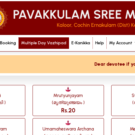
 Booking
Multiple Day Vazhipad
E-Kanikka
Help
My Account
Dear devotee if you are not
i
Mrutyunjayam
S
ി )
(മൃത്യുഞ്ജയം )
(
Rs.20
ram
Umamaheswara Archana
M