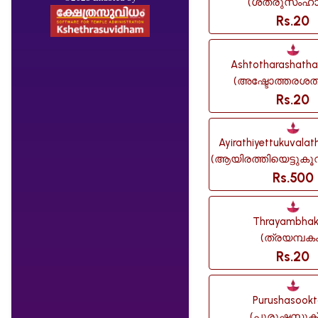
(ശത്രുസംഹാ
Rs.20
Ashtotharashat
(അഷ്ടോത്തരശത
Rs.20
Ayirathiyettukuvalat
(ആയിരത്തിയെട്ടുകൂ
Rs.500
Thrayambha
(ത്രയമ്പകം
Rs.20
Purushasook
(പുരുഷസൂക്