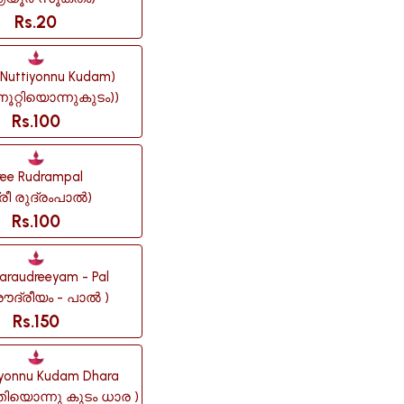
Rs.20
(nuttiyonnu Kudam)
നൂറ്റിയൊന്നുകുടം))
Rs.100
ree Rudrampal
്രീ രുദ്രംപാൽ)
Rs.100
araudreeyam - Pal
ൗദ്രീയം - പാൽ )
Rs.150
iyonnu Kudam Dhara
ിയൊന്നു കുടം ധാര )