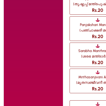
(തൃഷ്ടുപ്പ് മന്ത്രപു
Rs.20
Panjakshari Ma
(പഞ്ചാക്ഷരീ മന്
Rs.20
Sarabha Manthra
(ശരഭ മന്ത്രാർച
Rs.20
Mrithasanjivani 
(മൃതസഞ്ജീവനീ അ
Rs.20