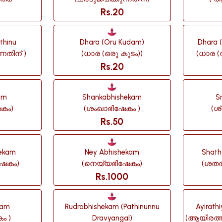
Rs.20
thinu
Dhara (oru Kudam)
Dhara 
്നതിന് )
(ധാര (ഒരു കുടം))
(ധാര (
Rs.20
am
Shankabhishekam
S
കം)
(ശംഖാഭിഷേകം )
(ശ
Rs.50
hekam
Ney Abhishekam
Shath
ഷേകം)
(നെയ്യഭിഷേകം)
(ശതര
Rs.1000
kam
Rudrabhishekam (pathinunnu
Ayirath
ം )
Dravyangal)
(ആയിരത്ത