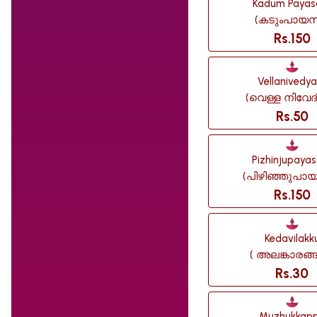
Kadum Paya
(കടുംപായസ
Rs.150
Vellanivedy
(വെള്ള നിവേദ്
Rs.50
Pizhinjupaya
(പിഴിഞ്ഞുപായ
Rs.150
Kedavilakk
( അലങ്കാരങ്
Rs.30
Muzhukkap