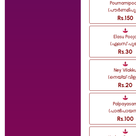
Pournamipo
(പൗർണമിപൂ
Rs.150
Elasu Pooj
(ഏലസ് പൂജ
Rs.30
Ney Vilakk
(നെയ്യ് വിളക
Rs.20
Palpayasa
(പാൽപായസ
Rs.100