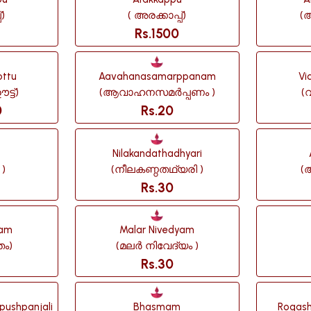
്)
( അരക്കാപ്പ്)
(
Rs.1500
ottu
Aavahanasamarppanam
Vi
്ട്)
(ആവാഹനസമർപ്പണം )
(വ
0
Rs.20
Nilakandathadhyari
)
(നീലകണ്ഠതഥ്യരി )
(
Rs.30
ham
Malar Nivedyam
തം)
(മലർ നിവേദ്യം )
Rs.30
pushpanjali
Bhasmam
Rogash