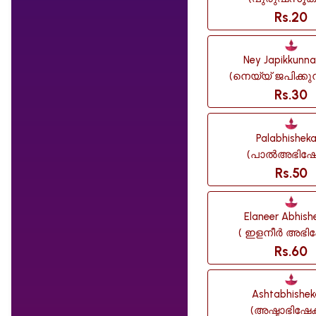
Rs.20
Ney Japikkunna
(നെയ്യ് ജപിക്കുന
Rs.30
Palabhishek
(പാൽഅഭിഷേ
Rs.50
Elaneer Abhis
( ഇളനീർ അഭി
Rs.60
Ashtabhishe
(അഷ്ടാഭിഷേക