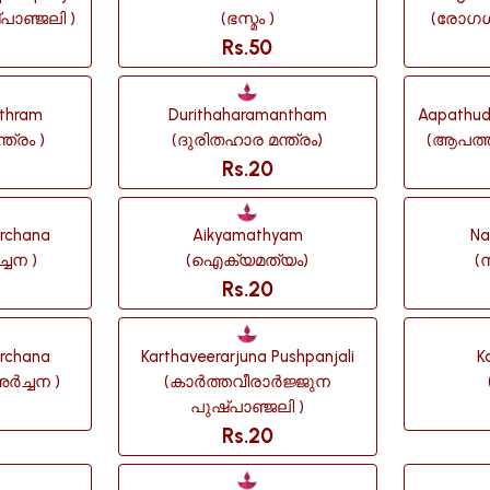
ഷ്പാഞ്ജലി )
(ഭസ്മം )
(രോഗശ
Rs.50
nthram
Durithaharamantham
Aapathud
ത്രം )
(ദുരിതഹാര മന്ത്രം)
(ആപത്ത്ദ
Rs.20
rchana
Aikyamathyam
Na
്ചന )
(ഐക്യമത്യം)
(
Rs.20
Archana
Karthaveerarjuna Pushpanjali
K
ർച്ചന )
(കാർത്തവീരാർജ്ജുന
പുഷ്പാഞ്ജലി )
Rs.20