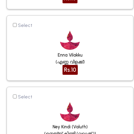
Select
Enna Vilakku
(എണ്ണ വിളക്ക്)
Rs.10
Select
Ney Kindi (valuth)
(നെയ്യ് കിണ്ടി (വലുത് ))