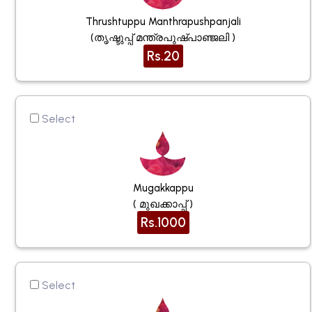
Thrushtuppu Manthrapushpanjali
(തൃഷ്ടുപ്പ് മന്ത്രപുഷ്പാഞ്ജലി )
Rs.20
Select
Mugakkappu
( മുഖക്കാപ്പ് )
Rs.1000
Select