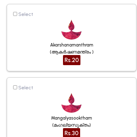
Select
Akarshanamanthram
(ആകർഷണമന്ത്രം )
Rs.20
Select
Mangalyasooktham
(മംഗല്യസൂക്തം)
Rs.30