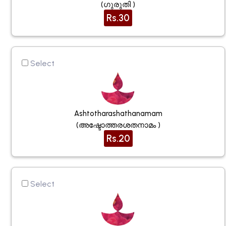
(ഗുരുതി )
Rs.30
Select
Ashtotharashathanamam
(അഷ്ടോത്തരശതനാമം )
Rs.20
Select