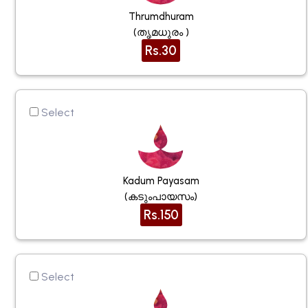
Thrumdhuram
(തൃമധുരം )
Rs.30
Select
Kadum Payasam
(കടുംപായസം)
Rs.150
Select