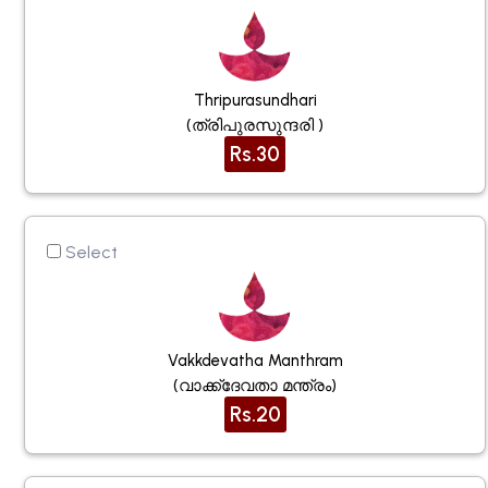
Thripurasundhari
(ത്രിപുരസുന്ദരി )
Rs.30
Select
Vakkdevatha Manthram
(വാക്ക്ദേവതാ മന്ത്രം)
Rs.20