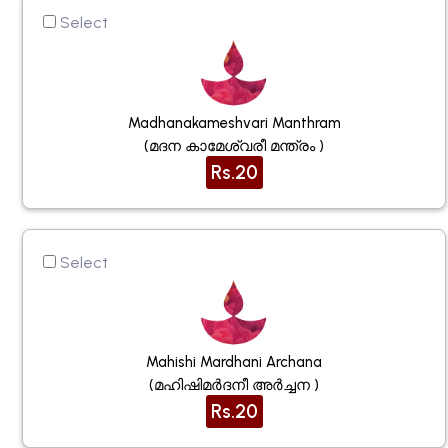
Select
Madhanakameshvari Manthram
(മദന കാമേശ്വരീ മന്ത്രം )
Rs.20
Select
Mahishi Mardhani Archana
(മഹിഷിമർദനീ അർച്ചന )
Rs.20