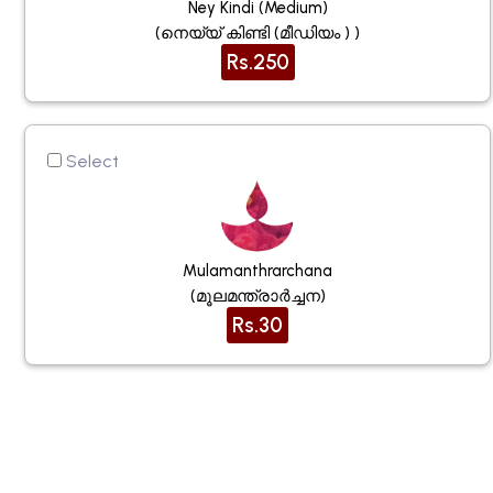
Ney Kindi (medium)
(നെയ്യ് കിണ്ടി (മീഡിയം ) )
Rs.250
Select
Mulamanthrarchana
(മൂലമന്ത്രാർച്ചന)
Rs.30