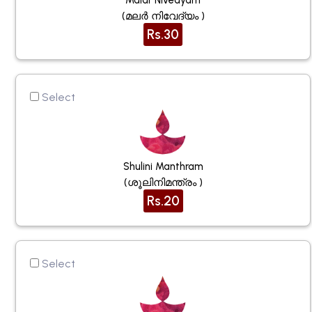
(മലർ നിവേദ്യം )
Rs.30
Select
Shulini Manthram
(ശൂലിനിമന്ത്രം )
Rs.20
Select