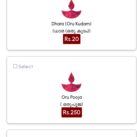
Dhara (oru Kudam)
(ധാര (ഒരു കുടം))
Rs.20
Select
Oru Pooja
( ഒരുപൂജ)
Rs.250