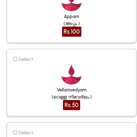
Appam
(അപ്പം )
Rs.100
Select
Vellanivedyam
(വെള്ള നിവേദ്യം )
Rs.50
Select