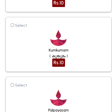
Rs.10
Select
Kumkumam
( കുങ്കുമം )
Rs.10
Select
Palpayasam