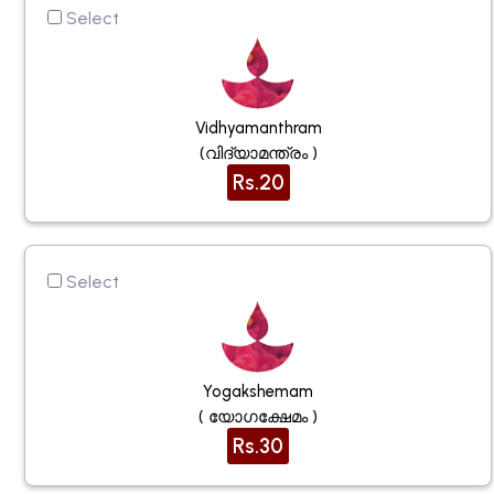
Select
Vidhyamanthram
(വിദ്യാമന്ത്രം )
Rs.20
Select
Yogakshemam
( യോഗക്ഷേമം )
Rs.30