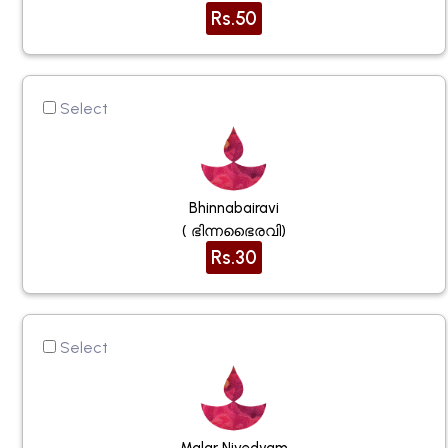
Rs.50
Select
Bhinnabairavi
( ഭിന്നഭൈരവി)
Rs.30
Select
Malar Nivedyam