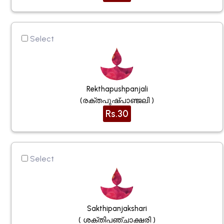
Select
Rekthapushpanjali
(രക്തപുഷ്പാഞ്ജലി )
Rs.30
Select
Sakthipanjakshari
( ശക്തിപഞ്ചാക്ഷരി )