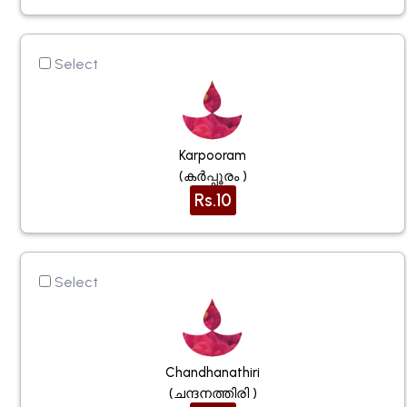
Select
Karpooram
(കർപ്പൂരം )
Rs.10
Select
Chandhanathiri
(ചന്ദനത്തിരി )