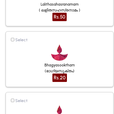
Lalithasahasranamam
( ലളിതസഹസ്രനാമം )
Rs.50
Select
Bhagyasooktham
(ഭാഗ്യസൂക്തം)
Rs.20
Select