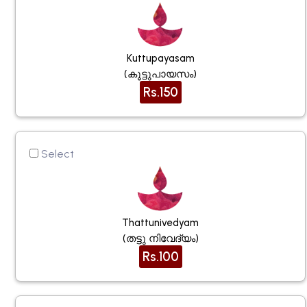
Kuttupayasam
(കൂട്ടുപായസം)
Rs.150
Select
Thattunivedyam
(തട്ടു നിവേദ്യം)
Rs.100