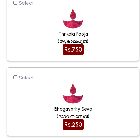
Select
Thrikala Pooja
(തൃകാലപൂജ)
Rs.750
Select
Bhagavathy Seva
(ഭഗവതിസേവ)
Rs.250