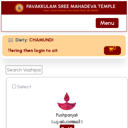
Menu
Diety:
CHAMUNDI
0
ing then login to site then choose 'My Account' page for dup
Select
Pushpanjali
(പുഷ്പാഞ്ജലി )