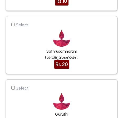
Rs.10
Select
Sathrusamharam
(ശത്രുസംഹാരം )
Rs.20
Select
Guruthi